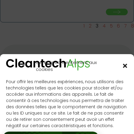
1
2
3
4
5
6
7
8
Gérer le consentement aux
cookies
Pour offrir les meilleures expériences, nous utilisons des
technologies telles que les cookies pour stocker et/ou
accéder aux informations des appareils. Le fait de
CleantechAlps
Contact
consentir à ces technologies nous permettra de traiter
c/o CimArk
Kit de
des données telles que le comportement de navigation
SA
communication
S'INSCRIRE À LA
ou les ID uniques sur ce site. Le fait de ne pas consentir
NEWSLETTER
Rue de
Sitemap
ou de retirer son consentement peut avoir un effet
négatif sur certaines caractéristiques et fonctions.
l’Industrie 23
CH-1950 Sion