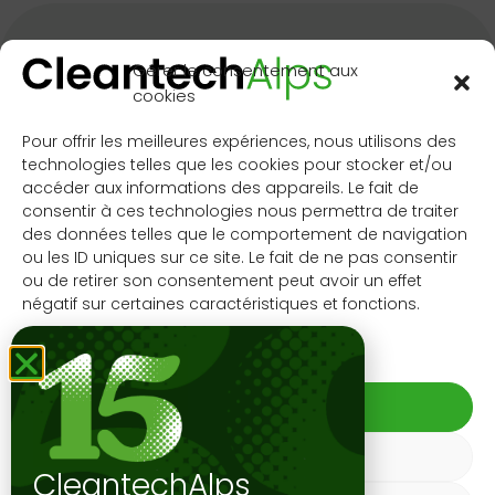
Gérer le consentement aux
cookies
Pour offrir les meilleures expériences, nous utilisons des
technologies telles que les cookies pour stocker et/ou
accéder aux informations des appareils. Le fait de
CleantechAlps
Contact
consentir à ces technologies nous permettra de traiter
c/o CimArk
Kit de
des données telles que le comportement de navigation
SA
communication
S'INSCRIRE À LA
ou les ID uniques sur ce site. Le fait de ne pas consentir
NEWSLETTER
Rue de
Sitemap
ou de retirer son consentement peut avoir un effet
négatif sur certaines caractéristiques et fonctions.
l’Industrie 23
CH-1950 Sion
Gérer les services
+41 58 332 21
20
ACCEPTER
info@cleantech-
REFUSER
alps.com
CleantechAlps