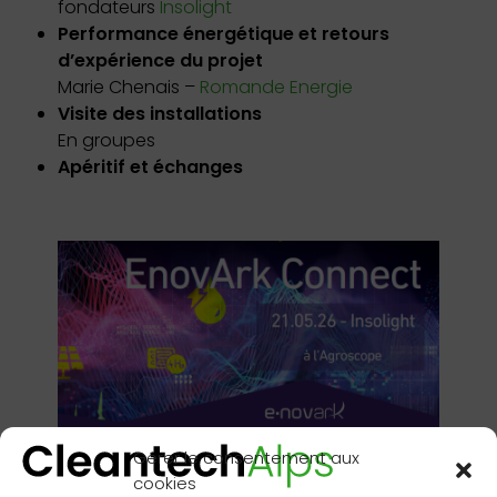
fondateurs
Insolight
Performance énergétique et retours
d’expérience du projet
Marie Chenais –
Romande Energie
Visite des installations
En groupes
Apéritif et échanges
Gérer le consentement aux
cookies