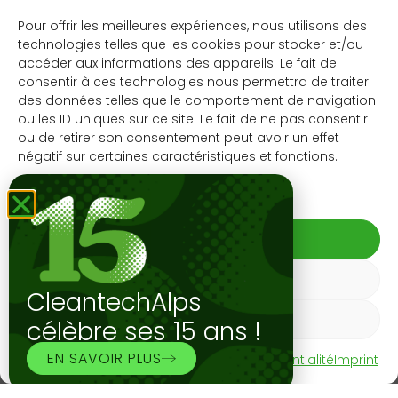
Un site de démonstrateurs agrivoltaïques
Pour offrir les meilleures expériences, nous utilisons des
unique
technologies telles que les cookies pour stocker et/ou
accéder aux informations des appareils. Le fait de
Le site d’Agroscope accueille plusieurs installations
consentir à ces technologies nous permettra de traiter
agrivoltaiques dont un démonstrateur pour
des données telles que le comportement de navigation
l’arboriculture de 4’000 m², inauguré le 18 septembre
ou les ID uniques sur ce site. Le fait de ne pas consentir
2025, combinant cultures fruitières et production
ou de retirer son consentement peut avoir un effet
solaire (242 kWc, env. 300 MWh/an). Il permet de tester
négatif sur certaines caractéristiques et fonctions.
différentes solutions agrivoltaïques (structures,
Gérer les services
gestion de la lumière, protection des cultures) dans
des conditions réelles. Ce projet réunit
Insolight
(technologie Insolagrin), Agroscope (recherche),
ACCEPTER
Romande Energie (investisseur du projet et
REFUSER
exploitant de l’énergie renouvelable)
et le
Canton
CleantechAlps
du Valais
, illustrant une collaboration entre acteurs
VOIR LES PRÉFÉRENCES
publics et privés.
célèbre ses 15 ans !
EN SAVOIR PLUS
Le site de Conthey s’impose aujourd’hui comme une
Politique de cookies
Déclaration de confidentialité
Imprint
référence en Suisse voir en Europe pour