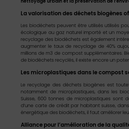
nettoyage urbain et la préservation de l’env
La valorisation des déchets biogènes off
Les biodéchets peuvent être utilisés utilisés p
écologique au gaz naturel importé et un moyen 
recyclage des biodéchets est également intére
augmenter le taux de recyclage de 40% aujour
millions de m3 de compost supplémentaires. Bi
de biodéchets recyclés, il existe encore un pot
Les microplastiques dans le compost s
Le recyclage des déchets biogènes est toute
notamment de microplastiques, dans les biodé
Suisse, 600 tonnes de microplastiques sont 
d’une carte de crédit par habitant suisse, dans 
énergétique des biodéchets, il faut améliorer leu
Alliance pour l’amélioration de la qual