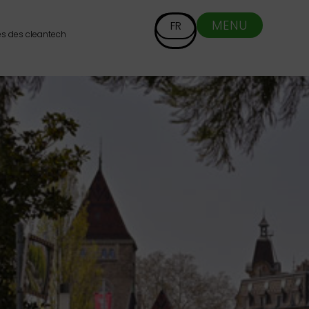
MENU
FR
és des cleantech