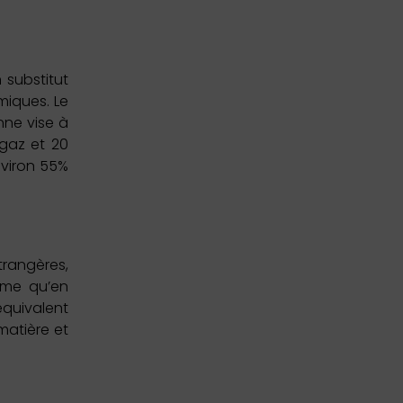
 substitut
miques. Le
nne vise à
ogaz et 20
nviron 55%
rangères,
ime qu’en
quivalent
matière et