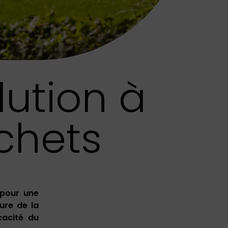
lution à
chets
 pour une
ure de la
cacité du