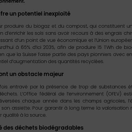
ironnement.
re un potentiel inexploité
our produire du biogaz et du compost, qui constituent un
d’enrichir les sols sans avoir recours à des engrais chi
ssant d’un point de vue économique et l’Union europée
d’hui à 65% d’ici 2035, afin de produire 15 TWh de bi
en que la Suisse fasse partie des pays pionniers avec e
entiel d’augmentation des quantités recyclées.
ont un obstacle majeur
fois entravé par la présence de trop de substances ét
chets. L’Office fédéral de l’environnement (OFEV) est
déversées chaque année dans les champs agricoles, l’é
son assiette. Pour garantir à long terme la valorisation 
r qualité à la source.
ité des déchets biodégradables