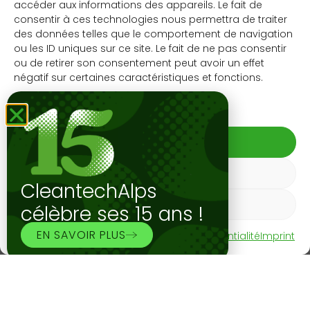
accéder aux informations des appareils. Le fait de
La Smart Energy Party jouit en Suisse allemande d’une
consentir à ces technologies nous permettra de traiter
des données telles que le comportement de navigation
grande popularité et attire une foule d’invités fidèles.
ou les ID uniques sur ce site. Le fait de ne pas consentir
Les places sont toujours rapidement réservées – il est
ou de retirer son consentement peut avoir un effet
donc recommandé de s’y prendre à l’avance. Il s’agit
négatif sur certaines caractéristiques et fonctions.
d’un évènement sur invitation,
si vous êtes
intéressés, vous pouvez prendre contact avec
Gérer les services
nous via l’adresse suivante :
info@cleantech-
alps.com
, mentionnez-nous si vous souhaitez
ACCEPTER
participer à l’évènement en Romandie ou
à
Spreitenbach
(24.10.24).
REFUSER
CleantechAlps
Programme
VOIR LES PRÉFÉRENCES
célèbre ses 15 ans !
17:00: Apéritif
EN SAVOIR PLUS
Politique de cookies
Déclaration de confidentialité
Imprint
18:00: Programme selon annonce
18:30: Repas
20:00: Intermède
20:30: Dessert et café
20:45: Bar