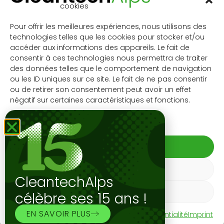
dans la production d’hydrogène à faible teneur en
cookies
carbone, le développement d’infrastructures et
l’innovation technologique.
Pour offrir les meilleures expériences, nous utilisons des
technologies telles que les cookies pour stocker et/ou
Cet événement se déroulera en anglais.
accéder aux informations des appareils. Le fait de
consentir à ces technologies nous permettra de traiter
5 bonnes raisons de rejoindre le
des données telles que le comportement de navigation
Swiss Pavilion
ou les ID uniques sur ce site. Le fait de ne pas consentir
ou de retirer son consentement peut avoir un effet
Couverture média et marketing avant et
négatif sur certaines caractéristiques et fonctions.
pendant l’exposition pour vous démarquer.
Gérer les services
Vous vous concentrez sur le développement de
vos relations clients – nous nous chargeons de
l’organisation de votre participation.
ACCEPTER
Identification claire grâce à la bannière suisse –
REFUSER
le label suisse est perçu depuis longtemps
CleantechAlps
comme un symbole d’innovation et de qualité.
VOIR LES PRÉFÉRENCES
Stand attrayant créant une atmosphère
célèbre ses 15 ans !
accueillante.
EN SAVOIR PLUS
Politique de cookies
Déclaration de confidentialité
Imprint
Utilisation de l’espace commun pour vos