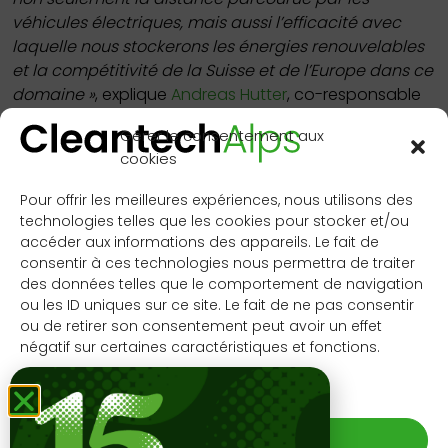
véhicules électriques, mais aussi l’efficacité avec
laquelle nous stockerons les énergies renouvelables
et la compétitivité de la Suisse et de l’Europe dans ce
domaine »
, explique
Andreas Hutter
, co-responsable
du Battery Innovation Hub du CSEM.
Gérer le consentement aux
Renforcer la position de la Suisse
cookies
dans la course mondiale aux
Pour offrir les meilleures expériences, nous utilisons des
batteries
technologies telles que les cookies pour stocker et/ou
accéder aux informations des appareils. Le fait de
À l’échelle mondiale, la production de cellules de
consentir à ces technologies nous permettra de traiter
batteries reste fortement concentrée, la majeure
des données telles que le comportement de navigation
partie de la fabrication étant réalisée en Asie, tandis
ou les ID uniques sur ce site. Le fait de ne pas consentir
que l’Europe investit massivement dans de nouvelles
ou de retirer son consentement peut avoir un effet
capacités industrielles. Dans ce contexte, l’accès à
négatif sur certaines caractéristiques et fonctions.
des infrastructures de développement s’avère
Gérer les services
stratégique.
En ouvrant sa salle sèche à l’industrie, aux start-ups et
ACCEPTER