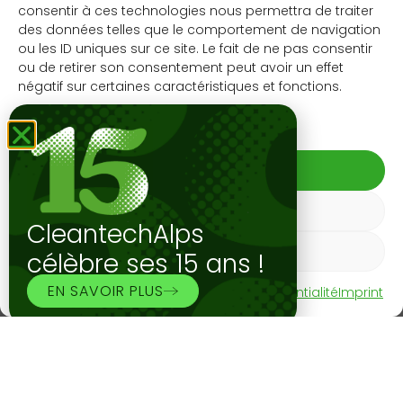
consentir à ces technologies nous permettra de traiter
fondateur et CEO.
des données telles que le comportement de navigation
ou les ID uniques sur ce site. Le fait de ne pas consentir
L’entreprise estime également que sa solution peut
ou de retirer son consentement peut avoir un effet
réduire l’empreinte carbone de la production de
négatif sur certaines caractéristiques et fonctions.
pellets de 20 à 50%. Proxipel prévoit désormais de
lancer la production en série de ses usines mobiles.
Gérer les services
Commercialisées à partir d’environ 1 million de francs,
elles peuvent produire jusqu’à 2,5 tonnes de pellets
ACCEPTER
par heure et répondent à une demande croissante
en Europe.
REFUSER
CleantechAlps
Source : Article de PME
VOIR LES PRÉFÉRENCES
célèbre ses 15 ans !
Crédits photo : Florian Cella pour 24 Heures
EN SAVOIR PLUS
Politique de cookies
Déclaration de confidentialité
Imprint